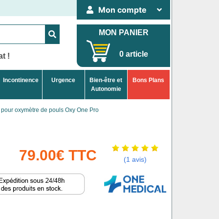
Mon compte
MON PANIER
0 article
t !
Incontinence
Urgence
Bien-être et
Bons Plans
Autonomie
pour oxymètre de pouls Oxy One Pro
79.00€ TTC
(1 avis)