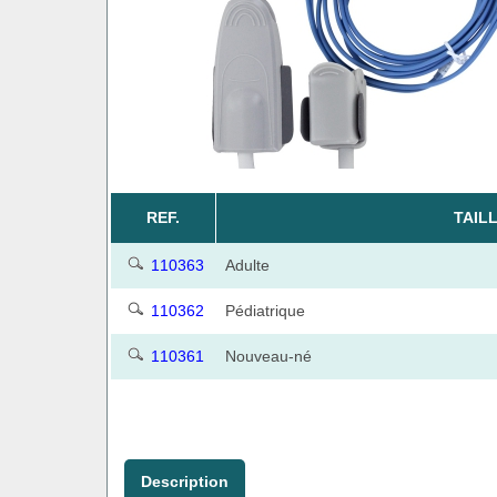
REF.
TAIL
110363
Adulte
110362
Pédiatrique
110361
Nouveau-né
Description