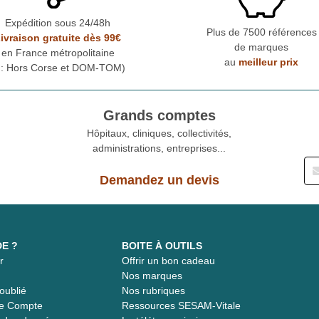
Expédition sous 24/48h
Plus de 7500 références
ivraison gratuite dès 99€
de marques
en France métropolitaine
au
meilleur prix
* : Hors Corse et DOM-TOM)
Grands comptes
Hôpitaux, cliniques, collectivités,
administrations, entreprises...
Demandez un devis
DE ?
BOITE À OUTILS
r
Offrir un bon cadeau
t
Nos marques
oublié
Nos rubriques
re Compte
Ressources SESAM-Vitale