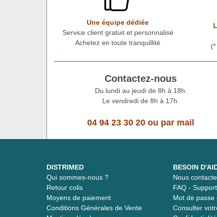
Une équipe dédiée
L
Service client gratuit et personnalisé
Achetez en toute tranquillité
(
Contactez-nous
Du lundi au jeudi de 8h à 18h.
Le vendredi de 8h à 17h.
04 94 23 30 20
ou
par mail
DISTRIMED
BESOIN D'AI
Qui sommes-nous ?
Nous contacte
Retour colis
FAQ - Suppor
Moyens de paiement
Mot de passe 
Conditions Générales de Vente
Consulter vot