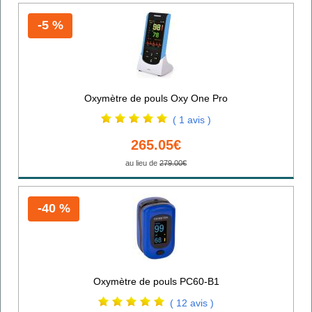
-5 %
Oxymètre de pouls Oxy One Pro
( 1 avis )
265.05€
au lieu de
279.00€
-40 %
Oxymètre de pouls PC60-B1
( 12 avis )