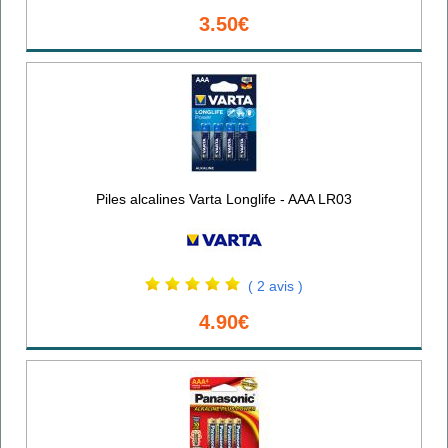
3.50€
Piles alcalines Varta Longlife - AAA LR03
( 2 avis )
4.90€