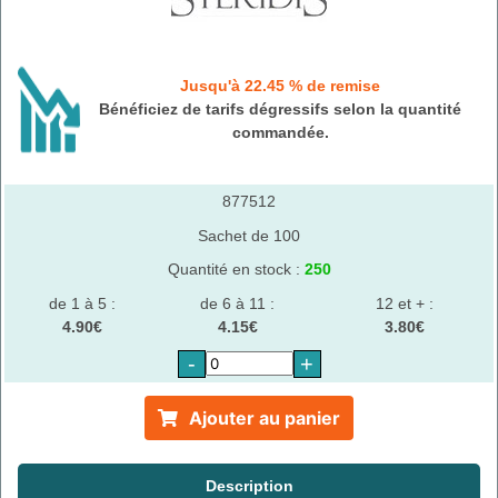
Jusqu'à 22.45 % de remise
Bénéficiez de tarifs dégressifs selon la quantité
commandée.
877512
Sachet de 100
Quantité en stock :
250
de 1 à 5 :
de 6 à 11 :
12 et + :
4.90€
4.15€
3.80€
-
+
Ajouter au panier
Description