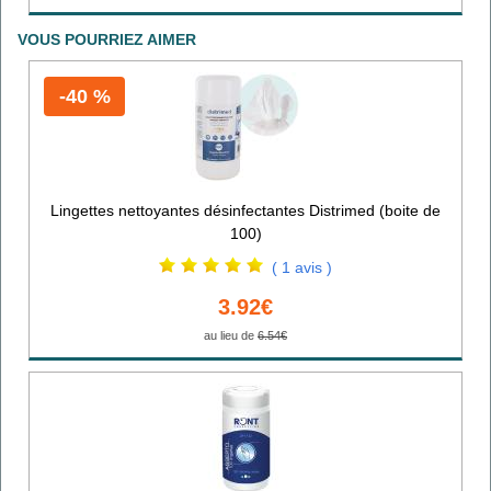
VOUS POURRIEZ AIMER
-40 %
Lingettes nettoyantes désinfectantes Distrimed (boite de
100)
( 1 avis )
3.92€
au lieu de
6.54€