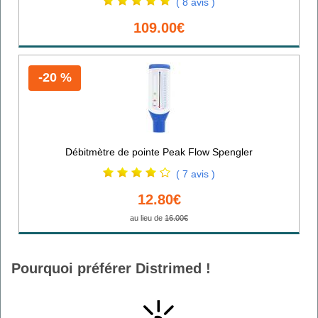
( 8 avis )
109.00€
-20 %
Débitmètre de pointe Peak Flow Spengler
( 7 avis )
12.80€
au lieu de
16.00€
Pourquoi préférer Distrimed !