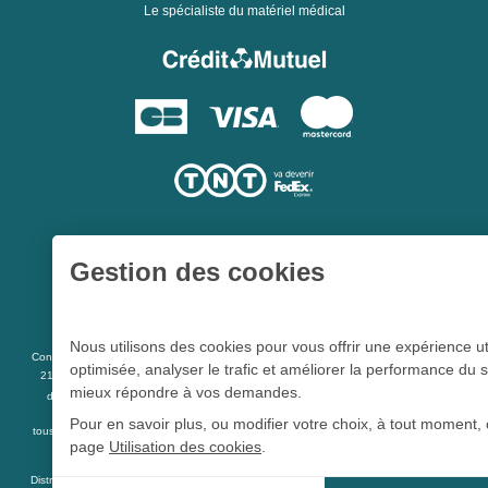
Le spécialiste du matériel médical
Gestion des cookies
Une société du
Groupe Hygie31
Nous utilisons des cookies pour vous offrir une expérience ut
L 5213-3
Conformément aux articles
du code de la santé publique et à l’arrêté du
optimisée, analyser le trafic et améliorer la performance du s
21 décembre 2012 fixant la liste des dispositifs médicaux qui peuvent faire l’objet
mieux répondre à vos demandes.
R 5213-1
d’une publicité auprès du public, et à l'article
du code de la santé
publique
Pour en savoir plus, ou modifier votre choix, à tout moment, 
tous les dispositifs médicaux présents sur ce site peuvent faire l'objet d'une publicité
page
Utilisation des cookies
.
destinée au public.
Distrimed.com est un service de la société Distrimed SAS au capital de 40 000 Euro -
Cookie Distrimed