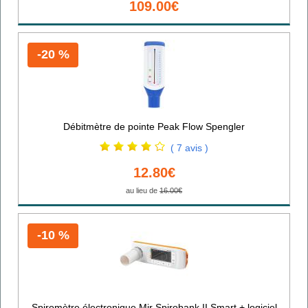
109.00€
-20 %
Débitmètre de pointe Peak Flow Spengler
( 7 avis )
12.80€
au lieu de
16.00€
-10 %
Spiromètre électronique Mir Spirobank II Smart + logiciel