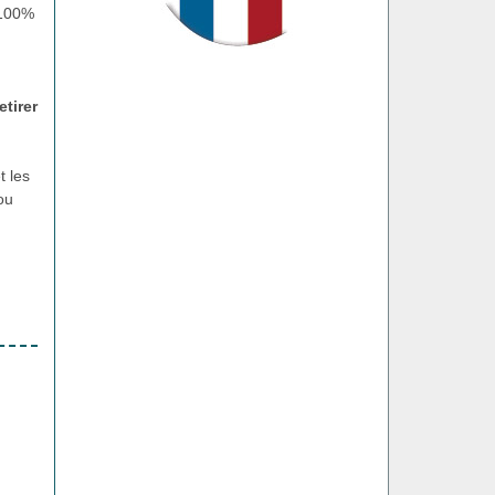
 100%
etirer
t les
ou