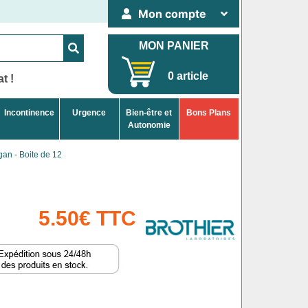
Mon compte
MON PANIER
0 article
t !
Incontinence
Urgence
Bien-être et
Bons Plans
Autonomie
an - Boite de 12
5.50€ TTC