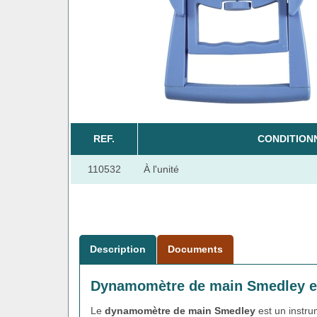
REF.
CONDITION
110532
À l'unité
Description
Documents
Dynamomètre de main Smedley en
Le
dynamomètre de main Smedley
est un instru