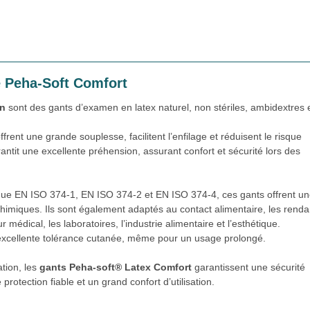
e Peha-Soft Comfort
nn
sont des gants d’examen en latex naturel, non stériles, ambidextres 
ffrent une grande souplesse, facilitent l’enfilage et réduisent le risque
rantit une excellente préhension, assurant confort et sécurité lors des
 que EN ISO 374-1, EN ISO 374-2 et EN ISO 374-4, ces gants offrent u
 chimiques. Ils sont également adaptés au contact alimentaire, les renda
édical, les laboratoires, l’industrie alimentaire et l’esthétique.
 excellente tolérance cutanée, même pour un usage prolongé.
ation, les
gants Peha-soft® Latex Comfort
garantissent une sécurité
rotection fiable et un grand confort d’utilisation.