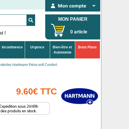
Mon compte
MON PANIER
0 article
t !
Incontinence
Urgence
Bien-être et
Bons Plans
Autonomie
stériles Hartmann Peha-soft Comfort
9.60€ TTC