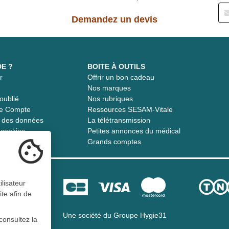
Demandez un devis
DE ?
BOITE À OUTILS
r
Offrir un bon cadeau
t
Nos marques
oublié
Nos rubriques
re Compte
Ressources SESAM-Vitale
té des données
La télétransmission
s cookies
Petites annonces du médical
Grands comptes
ilisateur
ite afin de
Une société du
Groupe Hygie31
consultez la