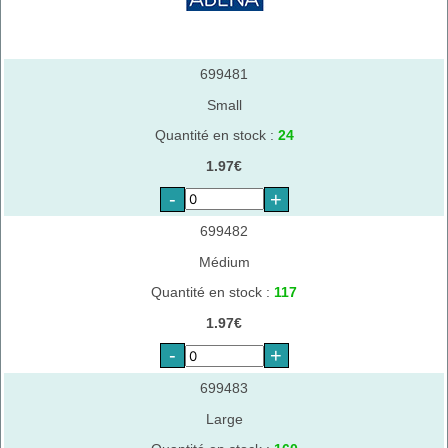
699481
Small
Quantité en stock :
24
1.97€
-
+
699482
Médium
Quantité en stock :
117
1.97€
-
+
699483
Large