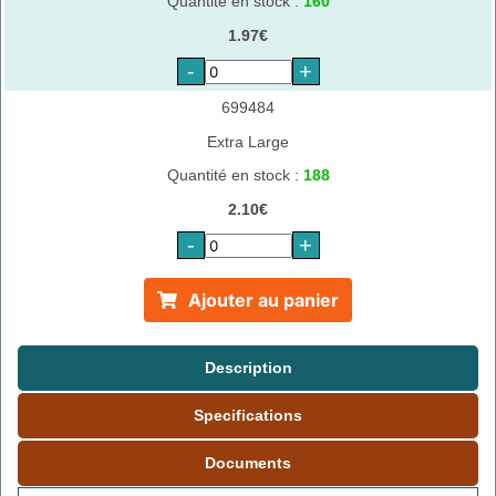
Quantité en stock :
160
1.97€
-
+
699484
Extra Large
Quantité en stock :
188
2.10€
-
+
Ajouter au panier
Description
Specifications
Documents