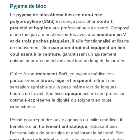
Pyjama de bloc
Le
pyjama de bloc Abena bleu en non-tissé
polypropylène (SMS)
est conçu pour offrir
confort,
praticité et hygiène
aux professionnels de santé. Composé
d’une tunique à manches courtes avec une
encolure en V
et de trois poches plaquées
, il allie fonctionnalité et liberté
de mouvement. Son
pantalon droit est équipé d’un lien
coulissant à la ceinture
, garantissant un ajustement
optimal pour un confort maximal tout au long de la journée.
Grâce à son
traitement Soft
, ce pyjama médical est
particulièrement
doux, léger et respirant
, offrant une
sensation agréable sur la peau même lors de longues
heures de travail. Son tissu
opaque
assure une protection
optimale et préserve la dignité du soignant en toute
circonstance.
Pensé pour répondre aux exigences du milieu médical, il
bénéficie d’un
traitement antistatique
, réduisant ainsi
l’accumulation de particules et améliorant la sécurité. Son
emballage individuel
garantit une hygiène irréprochable,