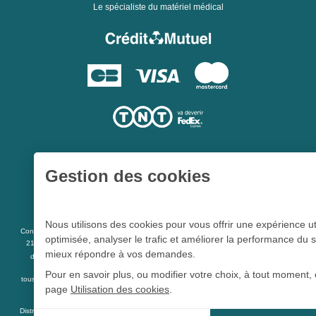
Le spécialiste du matériel médical
Gestion des cookies
Une société du
Groupe Hygie31
Nous utilisons des cookies pour vous offrir une expérience ut
L 5213-3
Conformément aux articles
du code de la santé publique et à l’arrêté du
optimisée, analyser le trafic et améliorer la performance du s
21 décembre 2012 fixant la liste des dispositifs médicaux qui peuvent faire l’objet
mieux répondre à vos demandes.
R 5213-1
d’une publicité auprès du public, et à l'article
du code de la santé
publique
Pour en savoir plus, ou modifier votre choix, à tout moment, 
tous les dispositifs médicaux présents sur ce site peuvent faire l'objet d'une publicité
page
Utilisation des cookies
.
destinée au public.
Distrimed.com est un service de la société Distrimed SAS au capital de 40 000 Euro -
Cookie Distrimed