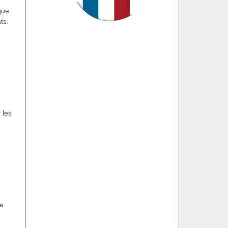
ue
ts.
 les
le