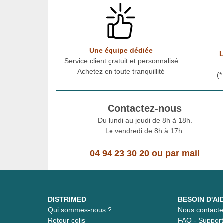
Une équipe dédiée
L
Service client gratuit et personnalisé
Achetez en toute tranquillité
(
Contactez-nous
Du lundi au jeudi de 8h à 18h.
Le vendredi de 8h à 17h.
04 94 23 30 20
ou
par mail
DISTRIMED
BESOIN D'AI
Qui sommes-nous ?
Nous contacte
Retour colis
FAQ - Suppor