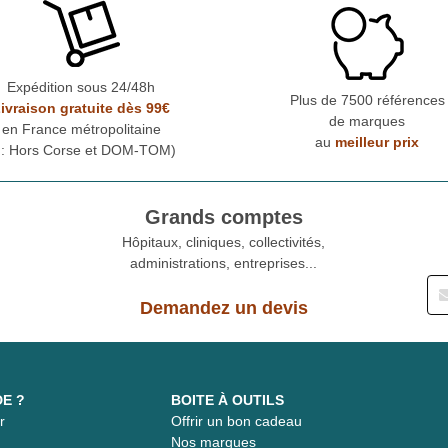
Expédition sous 24/48h
Plus de 7500 références
ivraison gratuite dès 99€
de marques
en France métropolitaine
au
meilleur prix
* : Hors Corse et DOM-TOM)
Grands comptes
Hôpitaux, cliniques, collectivités,
administrations, entreprises...
Demandez un devis
DE ?
BOITE À OUTILS
r
Offrir un bon cadeau
t
Nos marques