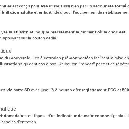
hiller
est conçu pour être utilisé aussi bien par un
secouriste formé
q
ibrillation adulte et enfant
, idéal pour l’équipement des établissemen
alyse la situation et
indique précisément le moment où le choc est
 en appuyant sur le bouton dédié.
atique
re du couvercle
. Les
électrodes pré-connectées
facilitent la mise en
illustrations
guident pas à pas. Un bouton
“repeat”
permet de répéter
es via carte SD
avec jusqu’à
2 heures d’enregistrement ECG
et
500
matique
hebdomadaires
et dispose d’un
indicateur de maintenance
signalant 
 besoins d’entretien.