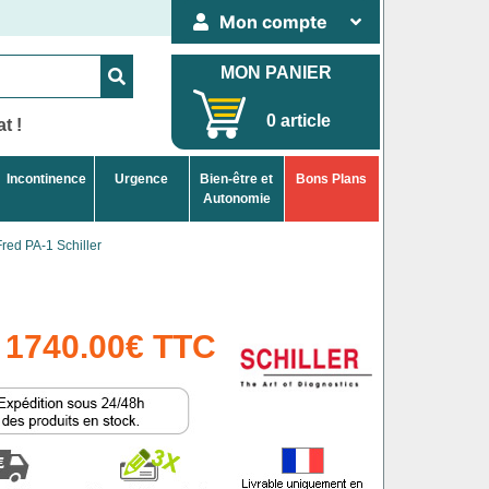
Mon compte
MON PANIER
0 article
t !
Incontinence
Urgence
Bien-être et
Bons Plans
Autonomie
Fred PA-1 Schiller
1740.00€ TTC