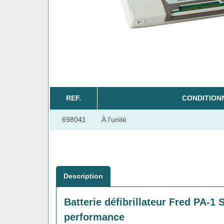
REF.
CONDITION
698041
À l'unité
Description
Batterie défibrillateur Fred PA-1 
performance