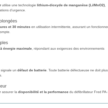
r
utilise une technologie
lithium-dioxyde de manganèse (Li/MnO2)
,
ations d’urgence.
rolongées
ures et 30 minutes
en utilisation intermittente, assurant un fonctionn
compte.
iples
 à énergie maximale
, répondant aux exigences des environnements
l signale un
défaut de batterie
. Toute batterie défectueuse ne doit plus
s.
teur
 assurer la
disponibilité et la performance
du défibrillateur Fred PA-