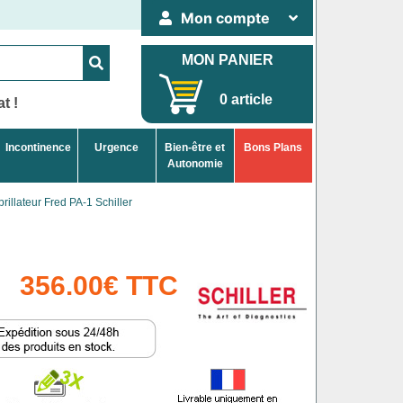
Mon compte
MON PANIER
0 article
t !
Incontinence
Urgence
Bien-être et
Bons Plans
Autonomie
ibrillateur Fred PA-1 Schiller
356.00€ TTC