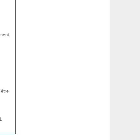
ement
 être
1