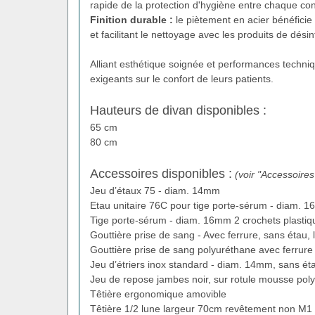
rapide de la protection d'hygiène entre chaque con
Finition durable :
le piètement en acier bénéficie 
et facilitant le nettoyage avec les produits de dési
Alliant esthétique soignée et performances techni
exigeants sur le confort de leurs patients.
Hauteurs de divan disponibles :
65 cm
80 cm
Accessoires disponibles :
(voir "Accessoires
Jeu d’étaux 75 - diam. 14mm
Etau unitaire 76C pour tige porte-sérum - diam. 
Tige porte-sérum - diam. 16mm 2 crochets plastiq
Gouttière prise de sang - Avec ferrure, sans étau, l
Gouttière prise de sang polyuréthane avec ferrure -
Jeu d’étriers inox standard - diam. 14mm, sans ét
Jeu de repose jambes noir, sur rotule mousse pol
Têtière ergonomique amovible
Têtière 1/2 lune largeur 70cm revêtement non M1