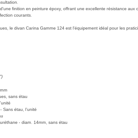
sultation.
d'une finition en peinture époxy, offrant une excellente résistance aux 
nfection courants.
ques, le divan Carina Gamme 124 est l'équipement idéal pour les pratic
")
16mm
ues, sans étau
’unité
 Sans étau, l’unité
au
yuréthane - diam. 14mm, sans étau