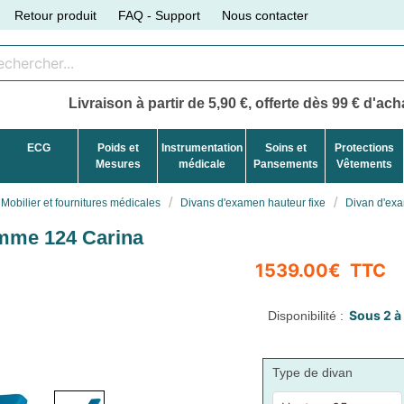
Retour produit
FAQ - Support
Nous contacter
Livraison à partir de 5,90 €, offerte dès 99 € d'acha
ECG
Poids et
Instrumentation
Soins et
Protections
Mesures
médicale
Pansements
Vêtements
Mobilier et fournitures médicales
Divans d'examen hauteur fixe
Divan d'ex
amme 124 Carina
Disponibilité :
Type de divan