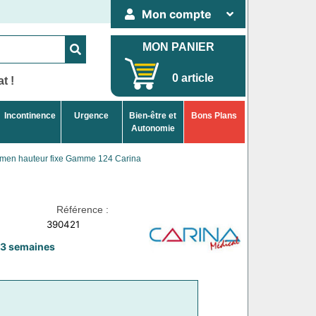
Mon compte
MON PANIER
0 article
t !
Incontinence
Urgence
Bien-être et
Bons Plans
Autonomie
amen hauteur fixe Gamme 124 Carina
Référence :