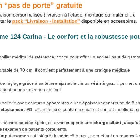
e 124 Carina - Le confort et la robustesse po
bilier médical de référence, conçu pour offrir un accueil haut de gamm
ortable de
70 cm
, il convient parfaitement à une pratique médicale
 de réglage grâce à sa têtière ajustable via un
vérin à gaz
. Il permet un
 patient pour un examen optimal.
e sellerie avec coutures apparentes d'une épaisseur généreuse de 8 c
 classement M1
, alliant ainsi sécurité maximale et confort moelleux po
e mécano-soudée rigide, ce divan supporte une
charge allant jusqu'à
de l'examen de patients corpulents.
drap d'examen
est intégré de série côté pied, permettant un renouvell