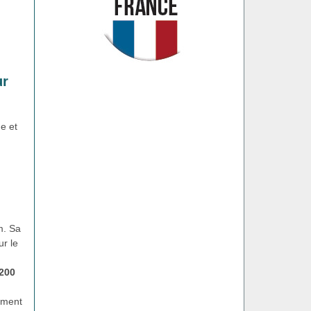
ur
e et
m. Sa
ur le
 200
ement