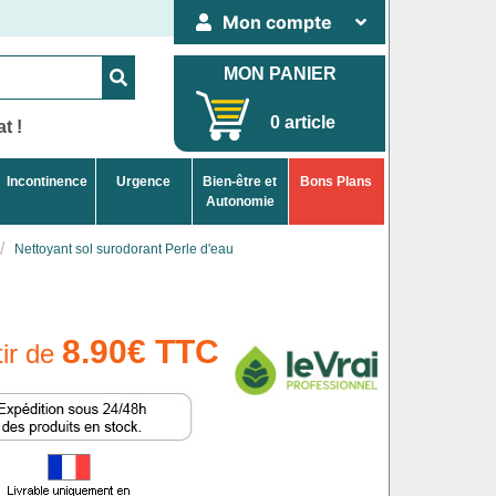
Mon compte
MON PANIER
0 article
t !
Incontinence
Urgence
Bien-être et
Bons Plans
Autonomie
Nettoyant sol surodorant Perle d'eau
8.90€ TTC
tir de