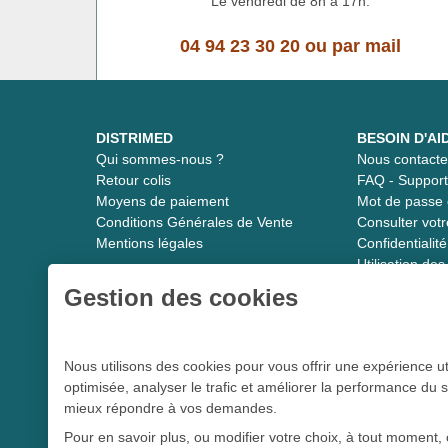
Le vendredi de 8h à 17h.
04 94 23 30 20
ou
par mail
DISTRIMED
BESOIN D'AI
Qui sommes-nous ?
Nous contacte
Retour colis
FAQ - Suppor
Moyens de paiement
Mot de passe 
Conditions Générales de Vente
Consulter vot
Mentions légales
Confidentiali
Utilisation de
Gestion des cookies
Distrimed.com 1989 - 2026
Nous utilisons des cookies pour vous offrir une expérience ut
optimisée, analyser le trafic et améliorer la performance du s
Le spécialiste du matériel médical
mieux répondre à vos demandes.
Pour en savoir plus, ou modifier votre choix, à tout moment, 