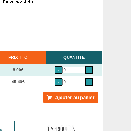
PRIX TTC
QUANTITE
-
+
8.90€
-
+
45.40€
Ajouter au panier
e