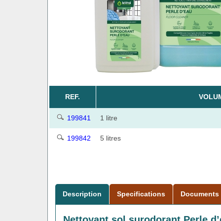
REF.
VOLU
199841
1 litre
199842
5 litres
Description
Specifications
Documents
Nettoyant sol surodorant Perle d’