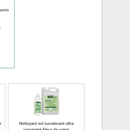
ments
t
r
Nettoyant sol surodorant ultra
concentré Fleur de coton