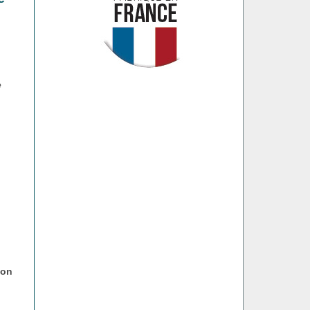
n
e
con