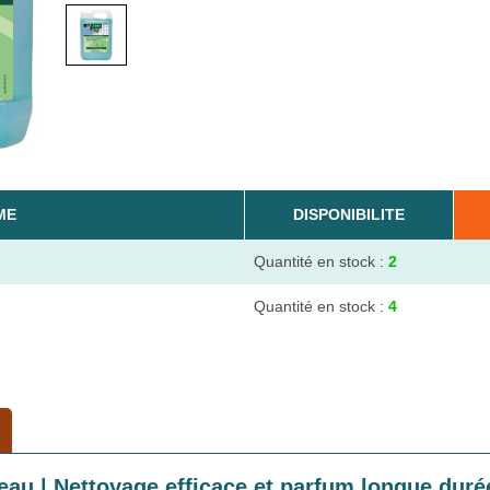
ME
DISPONIBILITE
Quantité en stock :
2
Quantité en stock :
4
eau | Nettoyage efficace et parfum longue duré