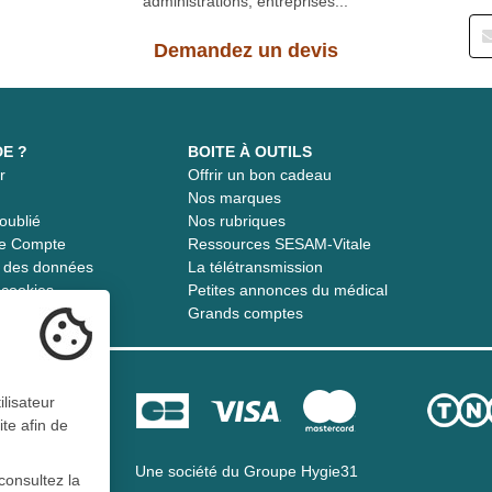
administrations, entreprises...
Demandez un devis
DE ?
BOITE À OUTILS
r
Offrir un bon cadeau
t
Nos marques
oublié
Nos rubriques
re Compte
Ressources SESAM-Vitale
té des données
La télétransmission
s cookies
Petites annonces du médical
Grands comptes
ilisateur
ite afin de
Une société du
Groupe Hygie31
consultez la