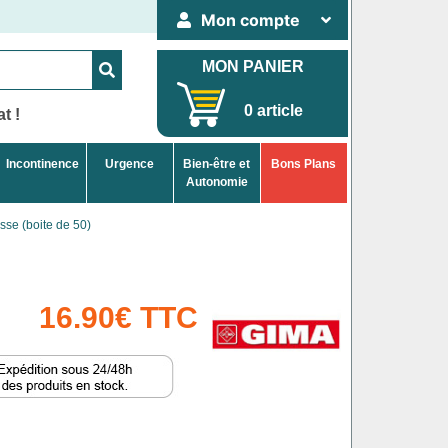
Mon compte
MON PANIER
0 article
t !
Incontinence
Urgence
Bien-être et
Bons Plans
Autonomie
sse (boite de 50)
16.90€ TTC