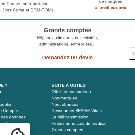
de marques
en France métropolitaine
au
meilleur prix
* : Hors Corse et DOM-TOM)
Grands comptes
Hôpitaux, cliniques, collectivités,
administrations, entreprises...
Demandez un devis
DE ?
BOITE À OUTILS
r
Offrir un bon cadeau
t
Nos marques
oublié
Nos rubriques
re Compte
Ressources SESAM-Vitale
té des données
La télétransmission
s cookies
Petites annonces du médical
Grands comptes