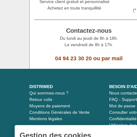
Service client gratuit et personnalisé
Achetez en toute tranquillité
(
Contactez-nous
Du lundi au jeudi de 8h à 18h.
Le vendredi de 8h à 17h.
04 94 23 30 20
ou
par mail
DISTRIMED
BESOIN D'AI
Qui sommes-nous ?
Nous contacte
Retour colis
FAQ - Suppor
Moyens de paiement
Mot de passe 
Conditions Générales de Vente
Consulter vot
Mentions légales
Confidentiali
Utilisation de
Gestion des cookies