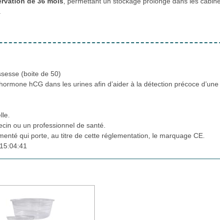
rvation de 36 mois
, permettant un stockage prolongé dans les cabine
.
ssesse (boite de 50)
 l’hormone hCG dans les urines afin d’aider à la détection précoce d’une
lle.
cin ou un professionnel de santé.
ementé qui porte, au titre de cette réglementation, le marquage CE.
15:04:41