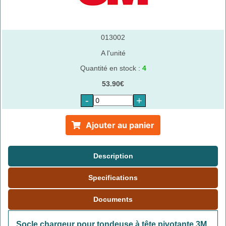
013002
A l'unité
Quantité en stock :
4
53.90€
-
+
Ajouter au panier
Description
Specifications
Documents
Socle chargeur pour tondeuse à tête pivotante 3M