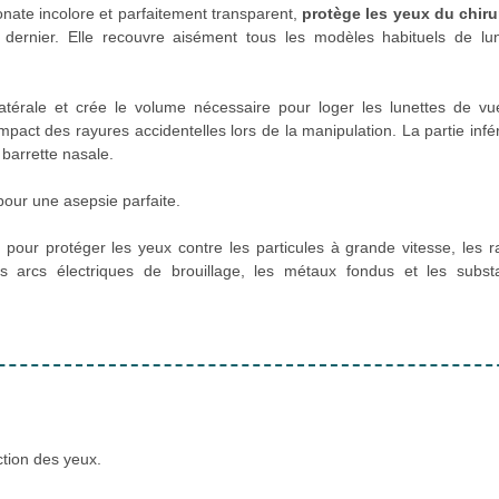
onate incolore et parfaitement transparent,
protège les yeux du chiru
ernier. Elle recouvre aisément tous les modèles habituels de lun
latérale et crée le volume nécessaire pour loger les lunettes de v
'impact des rayures accidentelles lors de la manipulation. La partie infé
 barrette nasale.
pour une asepsie parfaite.
pour protéger les yeux contre les particules à grande vitesse, les 
es arcs électriques de brouillage, les métaux fondus et les subst
ction des yeux.