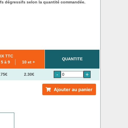
ifs dégressifs selon la quantité commandée.
IX TTC
QUANTITE
 5 à 9
10 et +
-
+
.75€
2.30€
Ajouter au panier