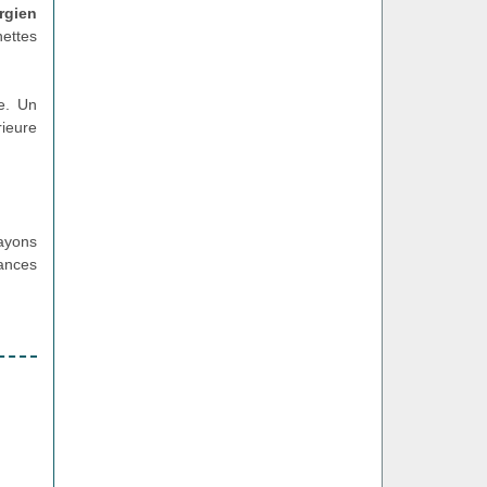
rgien
ettes
ue. Un
rieure
rayons
ances