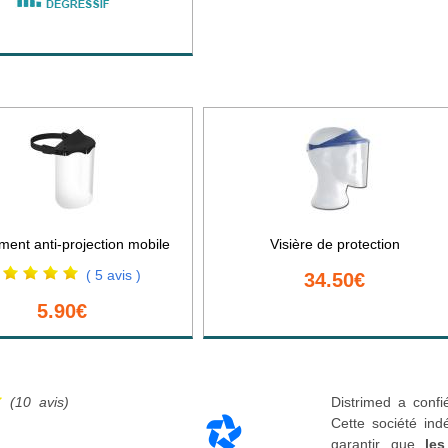
ent anti-projection mobile
Visière de protection
( 5 avis )
34.50€
5.90€
(10 avis)
Distrimed a confi
Cette société ind
garantir que
les