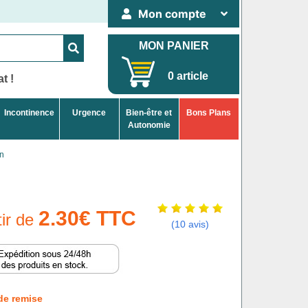
Mon compte
MON PANIER
0 article
t !
Incontinence
Urgence
Bien-être et
Bons Plans
Autonomie
on
2.30€ TTC
tir de
(10 avis)
de remise