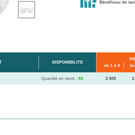
Bénéficiez de tar
PR
T
DISPONIBILITE
de 1 à 4
de
Quantité en stock :
60
2.90€
2