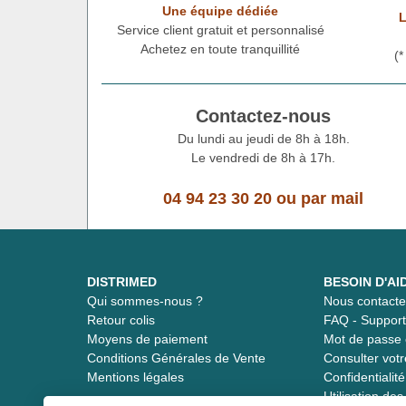
Une équipe dédiée
L
Service client gratuit et personnalisé
Achetez en toute tranquillité
(
Contactez-nous
Du lundi au jeudi de 8h à 18h.
Le vendredi de 8h à 17h.
04 94 23 30 20
ou
par mail
DISTRIMED
BESOIN D'AI
Qui sommes-nous ?
Nous contacte
Retour colis
FAQ - Suppor
Moyens de paiement
Mot de passe 
Conditions Générales de Vente
Consulter vot
Mentions légales
Confidentiali
Utilisation de