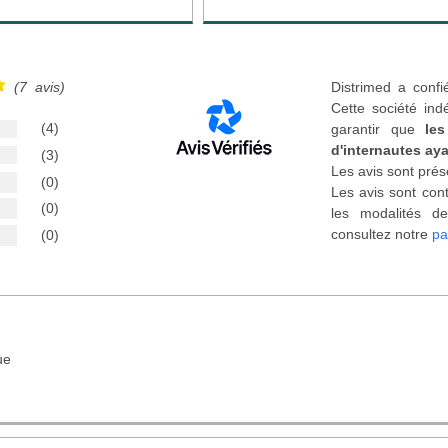
(7 avis)
Distrimed a confi
Cette société ind
(4)
garantir que
les
d'internautes aya
(3)
Les avis sont prés
(0)
Les avis sont cont
(0)
les modalités de
consultez notre
pa
(0)
ue