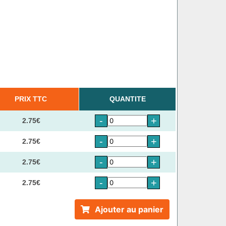
PRIX TTC
QUANTITE
-
+
2.75€
-
+
2.75€
-
+
2.75€
-
+
2.75€
Ajouter au panier