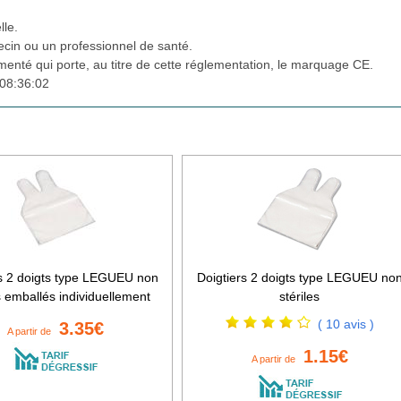
lle.
cin ou un professionnel de santé.
ementé qui porte, au titre de cette réglementation, le marquage CE.
08:36:02
rs 2 doigts type LEGUEU non
Doigtiers 2 doigts type LEGUEU no
s emballés individuellement
stériles
( 10 avis )
3.35€
A partir de
1.15€
A partir de