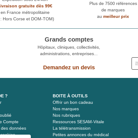
Plus de 7500 références
ivraison gratuite dès 99€
de marques
en France métropolitaine
au
meilleur prix
* : Hors Corse et DOM-TOM)
Grands comptes
Hôpitaux, cliniques, collectivités,
administrations, entreprises...
Demandez un devis
DE ?
BOITE À OUTILS
r
Offrir un bon cadeau
t
Nos marques
oublié
Nos rubriques
re Compte
Ressources SESAM-Vitale
té des données
La télétransmission
s cookies
Petites annonces du médical