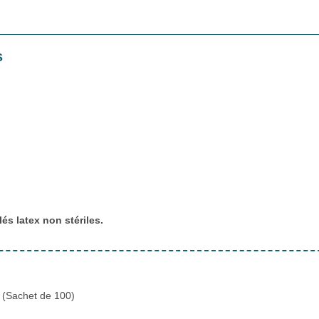
s
lés latex non stériles.
s (Sachet de 100)