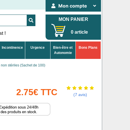
Mon compte
MON PANIER
0 article
t !
Incontinence
Urgence
Bien-être et
Bons Plans
Autonomie
x non stériles (Sachet de 100)
2.75€ TTC
(7 avis)