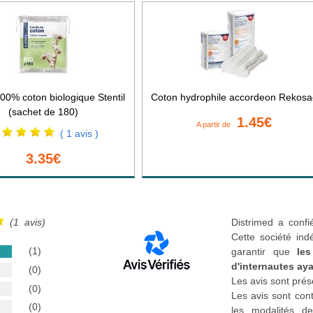
00% coton biologique Stentil
Coton hydrophile accordeon Rekosa
(sachet de 180)
1.45€
A partir de
( 1 avis )
3.35€
(1 avis)
Distrimed a confi
Cette société ind
(1)
garantir que
les
d'internautes aya
(0)
Les avis sont prés
(0)
Les avis sont cont
(0)
les modalités de