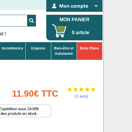
Mon compte
MON PANIER
0 article
t !
Incontinence
Urgence
Bien-être et
Bons Plans
Autonomie
11.90€ TTC
(1 avis)