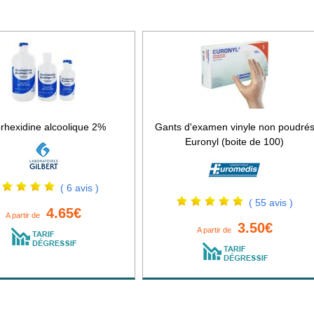
rhexidine alcoolique 2%
Gants d'examen vinyle non poudré
Euronyl (boite de 100)
( 6 avis )
( 55 avis )
4.65€
A partir de
3.50€
A partir de