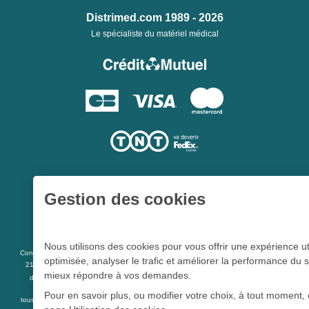
Distrimed.com 1989 - 2026
Le spécialiste du matériel médical
Gestion des cookies
Une société du
Groupe Hygie31
Nous utilisons des cookies pour vous offrir une expérience ut
L 5213-3
Conformément aux articles
du code de la santé publique et à l’arrêté du
optimisée, analyser le trafic et améliorer la performance du s
21 décembre 2012 fixant la liste des dispositifs médicaux qui peuvent faire l’objet
mieux répondre à vos demandes.
R 5213-1
d’une publicité auprès du public, et à l'article
du code de la santé
publique
Pour en savoir plus, ou modifier votre choix, à tout moment, 
tous les dispositifs médicaux présents sur ce site peuvent faire l'objet d'une publicité