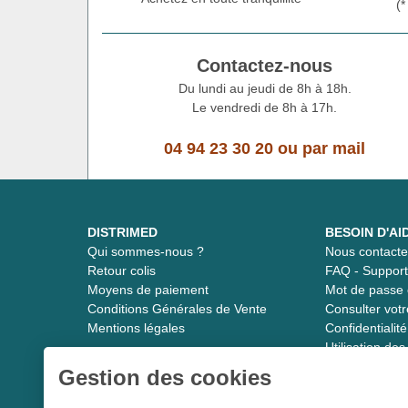
(
Contactez-nous
Du lundi au jeudi de 8h à 18h.
Le vendredi de 8h à 17h.
04 94 23 30 20
ou
par mail
DISTRIMED
BESOIN D'AI
Qui sommes-nous ?
Nous contacte
Retour colis
FAQ - Suppor
Moyens de paiement
Mot de passe 
Conditions Générales de Vente
Consulter vot
Mentions légales
Confidentiali
Utilisation de
Gestion des cookies