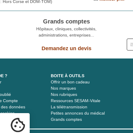
* : Hors Corse et DOM-TOM)
Grands comptes
Hôpitaux, cliniques, collectivités,
administrations, entreprises...
Demandez un devis
DE ?
BOITE À OUTILS
r
Offrir un bon cadeau
t
Nos marques
oublié
Nos rubriques
re Compte
Ressources SESAM-Vitale
té des données
La télétransmission
s cookies
Petites annonces du médical
Grands comptes