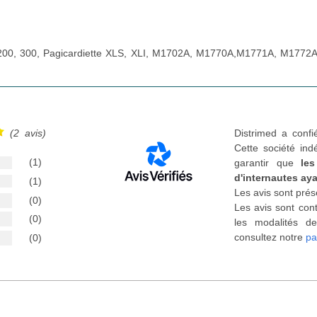
, 200, 300, Pagicardiette XLS, XLI, M1702A, M1770A,M1771A, M1772A
(2 avis)
Distrimed a confi
Cette société ind
(1)
garantir que
les
d'internautes aya
(1)
Les avis sont prés
(0)
Les avis sont cont
(0)
les modalités de
consultez notre
pa
(0)