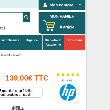
Mon compte
MON PANIER
0 article
t !
Incontinence
Urgence
Bien-être et
Bons Plans
Autonomie
Hewlett Packard
139.00€ TTC
(2 avis)