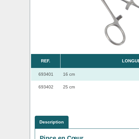
REF.
LONGU
693401
16 cm
693402
25 cm
Description
Pince en Cœur