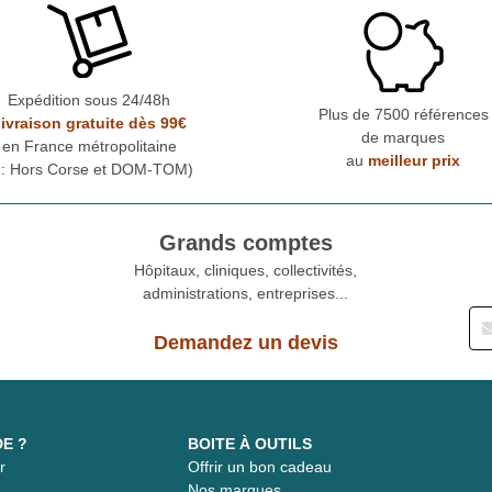
Expédition sous 24/48h
Plus de 7500 références
ivraison gratuite dès 99€
de marques
en France métropolitaine
au
meilleur prix
* : Hors Corse et DOM-TOM)
Grands comptes
Hôpitaux, cliniques, collectivités,
administrations, entreprises...
Demandez un devis
DE ?
BOITE À OUTILS
r
Offrir un bon cadeau
t
Nos marques