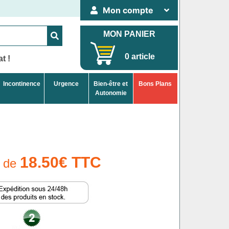
Mon compte
MON PANIER
0 article
t !
Incontinence
Urgence
Bien-être et
Bons Plans
Autonomie
18.50€ TTC
r de