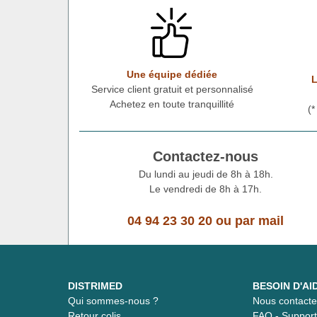
Une équipe dédiée
L
Service client gratuit et personnalisé
Achetez en toute tranquillité
(
Contactez-nous
Du lundi au jeudi de 8h à 18h.
Le vendredi de 8h à 17h.
04 94 23 30 20
ou
par mail
DISTRIMED
BESOIN D'AI
Qui sommes-nous ?
Nous contacte
Retour colis
FAQ - Suppor