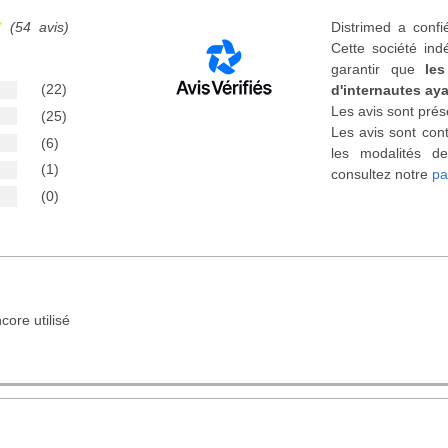
(54 avis)
Distrimed a confi
Cette société ind
garantir que
les
(22)
d'internautes aya
Les avis sont prés
(25)
Les avis sont cont
(6)
les modalités de
(1)
consultez notre
pa
(0)
core utilisé