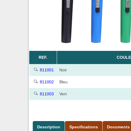
REF.
COULE
811001
Noir
811002
Bleu
811003
Vert
Description
Specifications
Documents