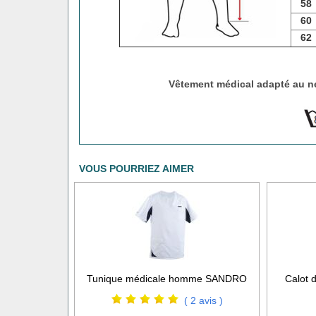
58
60
62
Vêtement médical adapté au ne
VOUS POURRIEZ AIMER
Tunique médicale homme SANDRO
Calot d
( 2 avis )