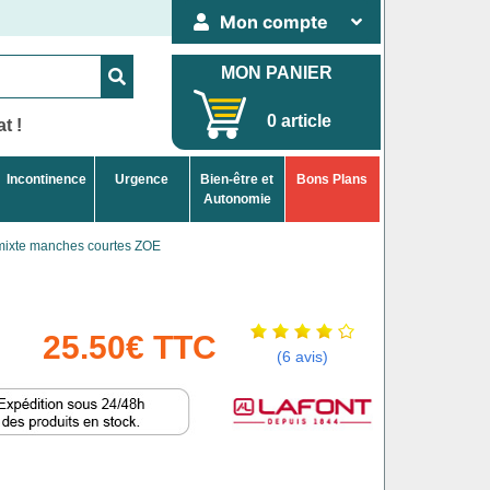
Mon compte
MON PANIER
0 article
t !
Incontinence
Urgence
Bien-être et
Bons Plans
Autonomie
mixte manches courtes ZOE
25.50€ TTC
(6 avis)