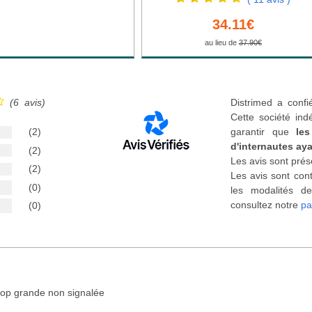
34.11€
au lieu de
37.90€
(6 avis)
Distrimed a confi
Cette société ind
(2)
garantir que
les
d'internautes aya
(2)
Les avis sont prés
(2)
Les avis sont cont
(0)
les modalités de
consultez notre
pa
(0)
 trop grande non signalée