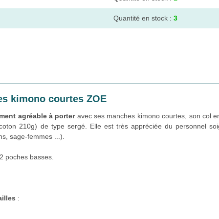
Quantité en stock :
3
es kimono courtes ZOE
ement agréable à porter
avec ses manches kimono courtes, son col en
 coton 210g) de type sergé. Elle est très appréciée du personnel so
ins, sage-femmes ...).
 2 poches basses.
ailles
: