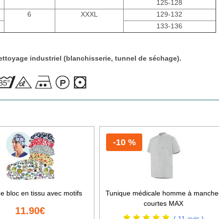
125-128
6
XXXL
129-132
133-136
ttoyage industriel (blanchisserie, tunnel de séchage).
-10 %
e bloc en tissu avec motifs
Tunique médicale homme à manche
courtes MAX
11.90€
( 11 avis )