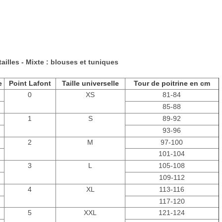
ailles - Mixte : blouses et tuniques
e
Point Lafont
Taille universelle
Tour de poitrine en cm
0
XS
81-84
85-88
1
S
89-92
93-96
2
M
97-100
101-104
3
L
105-108
109-112
4
XL
113-116
117-120
5
XXL
121-124