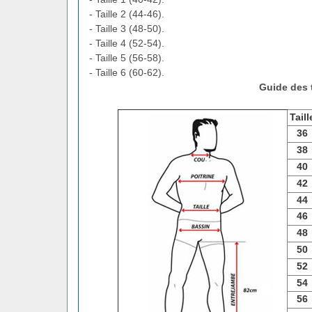
- Taille 2 (44-46).
- Taille 3 (48-50).
- Taille 4 (52-54).
- Taille 5 (56-58).
- Taille 6 (60-62).
Guide des t
Taill
36
38
40
42
44
46
48
50
52
54
56