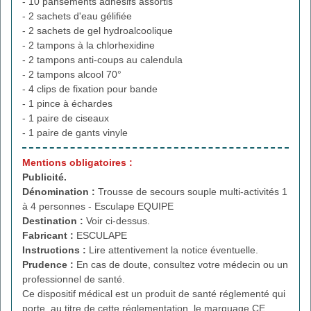
- 10 pansements adhésifs assortis
- 2 sachets d'eau gélifiée
- 2 sachets de gel hydroalcoolique
- 2 tampons à la chlorhexidine
- 2 tampons anti-coups au calendula
- 2 tampons alcool 70°
- 4 clips de fixation pour bande
- 1 pince à échardes
- 1 paire de ciseaux
- 1 paire de gants vinyle
Mentions obligatoires :
Publicité.
Dénomination :
Trousse de secours souple multi-activités 1
à 4 personnes - Esculape EQUIPE
Destination :
Voir ci-dessus.
Fabricant :
ESCULAPE
Instructions :
Lire attentivement la notice éventuelle.
Prudence :
En cas de doute, consultez votre médecin ou un
professionnel de santé.
Ce dispositif médical est un produit de santé réglementé qui
porte, au titre de cette réglementation, le marquage CE.