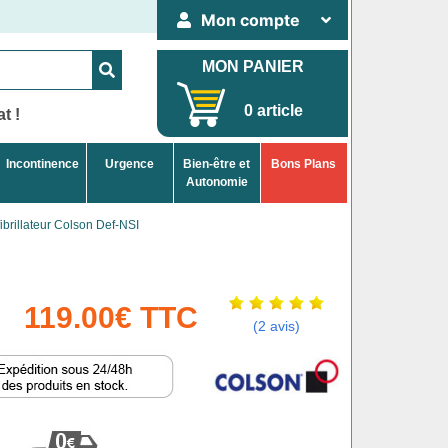
Mon compte
MON PANIER
0 article
t !
Incontinence
Urgence
Bien-être et
Bons Plans
Autonomie
ibrillateur Colson Def-NSI
119.00€ TTC
(2 avis)