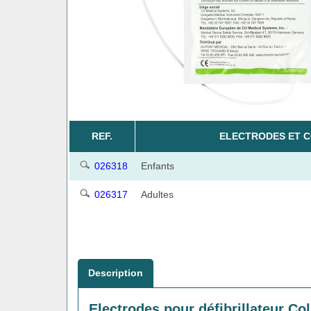
REF.
ELECTRODES ET 
026318
Enfants
026317
Adultes
Description
Electrodes pour défibrillateur Co