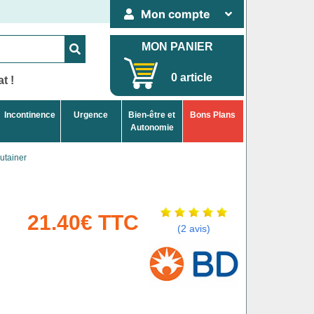
Mon compte
MON PANIER
0 article
t !
Incontinence
Urgence
Bien-être et
Bons Plans
Autonomie
utainer
21.40€ TTC
(2 avis)