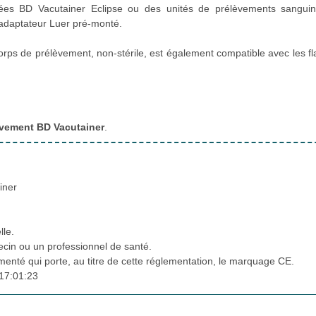
sées BD Vacutainer Eclipse ou des unités de prélèvements sangui
 adaptateur Luer pré-monté.
orps de prélèvement, non-stérile, est également compatible avec les f
èvement BD Vacutainer
.
iner
lle.
cin ou un professionnel de santé.
ementé qui porte, au titre de cette réglementation, le marquage CE.
17:01:23