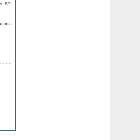
ns BD
lacons