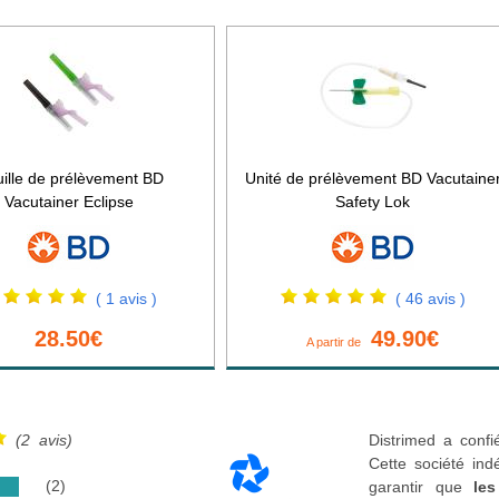
uille de prélèvement BD
Unité de prélèvement BD Vacutaine
Vacutainer Eclipse
Safety Lok
( 1 avis )
( 46 avis )
28.50€
49.90€
A partir de
(2 avis)
Distrimed a confi
Cette société ind
(2)
garantir que
les