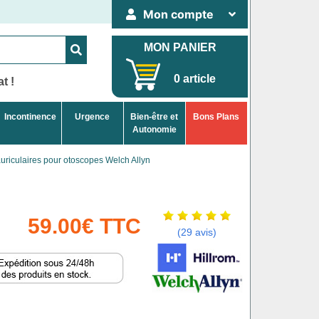
Mon compte
MON PANIER
0 article
t !
Incontinence
Urgence
Bien-être et
Bons Plans
Autonomie
riculaires pour otoscopes Welch Allyn
59.00€ TTC
(29 avis)