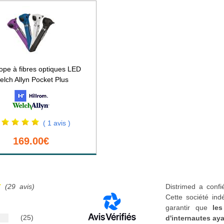
ope à fibres optiques LED
lch Allyn Pocket Plus
( 1 avis )
169.00€
(29 avis)
Distrimed a confi
Cette société ind
garantir que
les
(25)
d'internautes aya