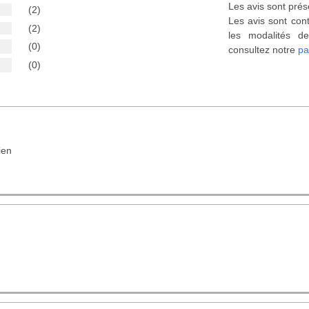
Les avis sont prés
(2)
Les avis sont cont
(2)
les modalités de
(0)
consultez notre
pa
(0)
ien