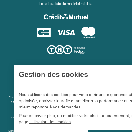
Le spécialiste du matériel médical
Gestion des cookies
Une société du
Groupe Hygie31
Nous utilisons des cookies pour vous offrir une expérience ut
L 5213-3
Conformément aux articles
du code de la santé publique et à l’arrêté du
optimisée, analyser le trafic et améliorer la performance du s
21 décembre 2012 fixant la liste des dispositifs médicaux qui peuvent faire l’objet
mieux répondre à vos demandes.
R 5213-1
d’une publicité auprès du public, et à l'article
du code de la santé
publique
Pour en savoir plus, ou modifier votre choix, à tout moment, 
tous les dispositifs médicaux présents sur ce site peuvent faire l'objet d'une publicité
page
Utilisation des cookies
.
destinée au public.
Distrimed.com est un service de la société Distrimed SAS au capital de 40 000 Euro -