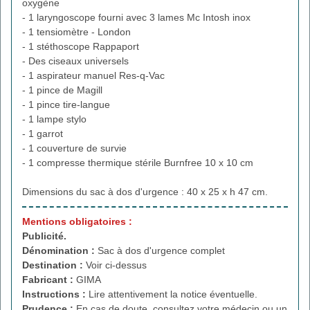
oxygène
- 1 laryngoscope fourni avec 3 lames Mc Intosh inox
- 1 tensiomètre - London
- 1 stéthoscope Rappaport
- Des ciseaux universels
- 1 aspirateur manuel Res-q-Vac
- 1 pince de Magill
- 1 pince tire-langue
- 1 lampe stylo
- 1 garrot
- 1 couverture de survie
- 1 compresse thermique stérile Burnfree 10 x 10 cm
Dimensions du sac à dos d'urgence : 40 x 25 x h 47 cm.
Mentions obligatoires :
Publicité.
Dénomination :
Sac à dos d'urgence complet
Destination :
Voir ci-dessus
Fabricant :
GIMA
Instructions :
Lire attentivement la notice éventuelle.
Prudence :
En cas de doute, consultez votre médecin ou un