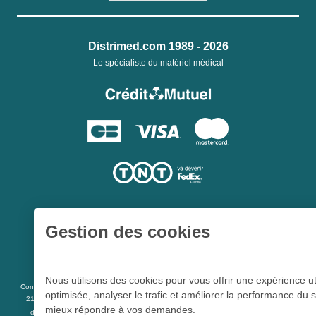
Distrimed.com 1989 - 2026
Le spécialiste du matériel médical
Gestion des cookies
Une société du
Groupe Hygie31
Nous utilisons des cookies pour vous offrir une expérience ut
L 5213-3
Conformément aux articles
du code de la santé publique et à l’arrêté du
optimisée, analyser le trafic et améliorer la performance du s
21 décembre 2012 fixant la liste des dispositifs médicaux qui peuvent faire l’objet
mieux répondre à vos demandes.
R 5213-1
d’une publicité auprès du public, et à l'article
du code de la santé