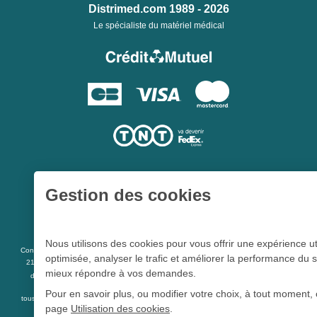
Distrimed.com 1989 - 2026
Le spécialiste du matériel médical
Gestion des cookies
Une société du
Groupe Hygie31
Nous utilisons des cookies pour vous offrir une expérience ut
L 5213-3
Conformément aux articles
du code de la santé publique et à l’arrêté du
optimisée, analyser le trafic et améliorer la performance du s
21 décembre 2012 fixant la liste des dispositifs médicaux qui peuvent faire l’objet
mieux répondre à vos demandes.
R 5213-1
d’une publicité auprès du public, et à l'article
du code de la santé
publique
Pour en savoir plus, ou modifier votre choix, à tout moment, 
tous les dispositifs médicaux présents sur ce site peuvent faire l'objet d'une publicité
page
Utilisation des cookies
.
destinée au public.