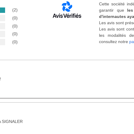
Cette société ind
(2)
garantir que
les
d'internautes aya
(0)
Les avis sont prés
(0)
Les avis sont cont
(0)
les modalités de
consultez notre
pa
(0)
!
A SIGNALER