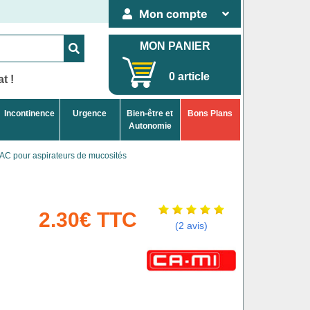
Mon compte
MON PANIER
0 article
t !
Incontinence
Urgence
Bien-être et
Bons Plans
Autonomie
C pour aspirateurs de mucosités
2.30€ TTC
(2 avis)