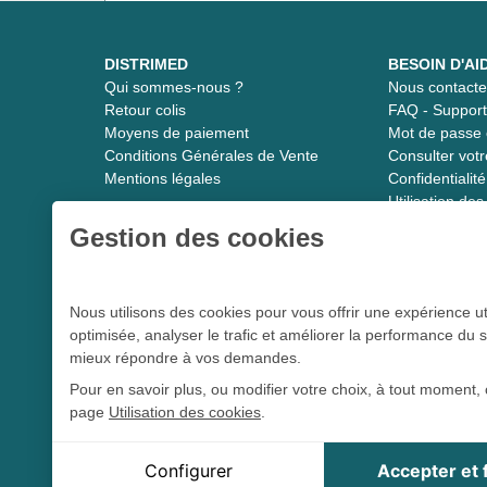
DISTRIMED
BESOIN D'AI
Qui sommes-nous ?
Nous contacte
Retour colis
FAQ - Suppor
Moyens de paiement
Mot de passe 
Conditions Générales de Vente
Consulter vot
Mentions légales
Confidentiali
Utilisation de
Gestion des cookies
Distrimed.com 1989 - 2026
Nous utilisons des cookies pour vous offrir une expérience ut
optimisée, analyser le trafic et améliorer la performance du s
Le spécialiste du matériel médical
mieux répondre à vos demandes.
Pour en savoir plus, ou modifier votre choix, à tout moment, 
page
Utilisation des cookies
.
L 5213-3
Conformément aux articles
du code de la santé publique et à l’arrê
tou
Cookie Distrimed
Configurer
Accepter et
Cookie de session, indispensable à la navigation sur le s
Distrimed.com est un service de la société Distrimed SAS au ca