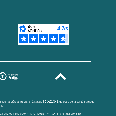
R 5213-1
icité auprès du public, et à l'article
du code de la santé publique
lic.
IRET 352 004 550 00047 - APE 4791B - N° TVA : FR 76 352 004 550