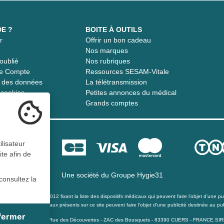
DE ?
BOITE À OUTILS
r
Offrir un bon cadeau
t
Nos marques
oublié
Nos rubriques
re Compte
Ressources SESAM-Vitale
té des données
La télétransmission
s cookies
Petites annonces du médical
Grands comptes
ilisateur
ite afin de
Une société du
Groupe Hygie31
consultez la
té du 21 décembre 2012 fixant la liste des dispositifs médicaux qui peuvent faire l’objet d’une publ
s les dispositifs médicaux présents sur ce site peuvent faire l'objet d'une publicité destinée au pub
 fermer
ite
pital de 40 000 Euro - 15 Rue des Découvertes - ZAC des Bousquets - 83390 CUERS - FRANCE.S