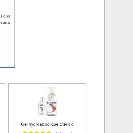
ssions
peaux
Gel hydroalcoolique Stericid