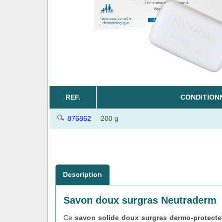
REF.
CONDITION
876862
200 g
Description
Savon doux surgras Neutraderm
Ce
savon solide doux surgras dermo-protecte