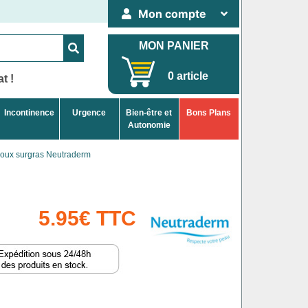
Mon compte
MON PANIER
0 article
t !
Incontinence
Urgence
Bien-être et
Bons Plans
Autonomie
oux surgras Neutraderm
5.95€ TTC