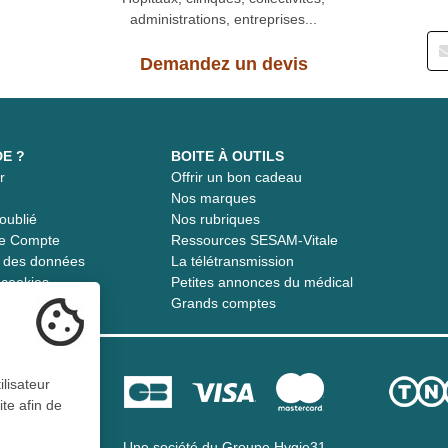
administrations, entreprises...
Demandez un devis
DE ?
BOITE À OUTILS
r
Offrir un bon cadeau
t
Nos marques
oublié
Nos rubriques
re Compte
Ressources SESAM-Vitale
té des données
La télétransmission
s cookies
Petites annonces du médical
Grands comptes
ilisateur
ite afin de
Une société du
Groupe Hygie31