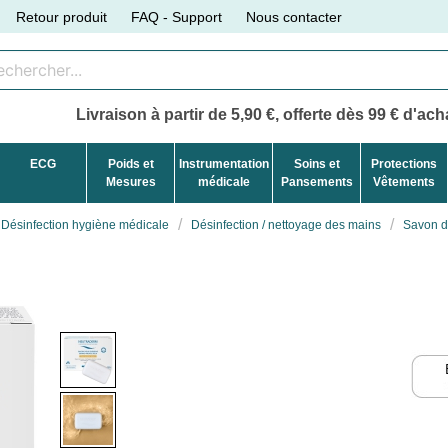
Retour produit
FAQ - Support
Nous contacter
Livraison à partir de 5,90 €, offerte dès 99 € d'acha
ECG
Poids et
Instrumentation
Soins et
Protections
Mesures
médicale
Pansements
Vêtements
Désinfection hygiène médicale
Désinfection / nettoyage des mains
Savon d
m