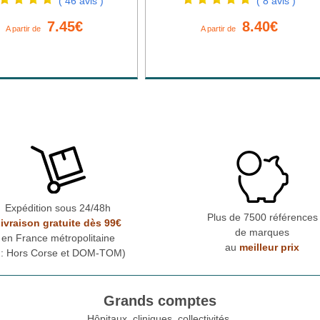
( 46 avis )
( 8 avis )
7.45€
8.40€
A partir de
A partir de
Expédition sous 24/48h
Plus de 7500 références
ivraison gratuite dès 99€
de marques
en France métropolitaine
au
meilleur prix
* : Hors Corse et DOM-TOM)
Grands comptes
Hôpitaux, cliniques, collectivités,