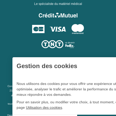
Le spécialiste du matériel médical
Gestion des cookies
Une société du
Groupe Hygie31
Nous utilisons des cookies pour vous offrir une expérience ut
L 5213-3
Conformément aux articles
du code de la santé publique et à l’arrêté du
optimisée, analyser le trafic et améliorer la performance du s
21 décembre 2012 fixant la liste des dispositifs médicaux qui peuvent faire l’objet
mieux répondre à vos demandes.
R 5213-1
d’une publicité auprès du public, et à l'article
du code de la santé
publique
Pour en savoir plus, ou modifier votre choix, à tout moment, 
tous les dispositifs médicaux présents sur ce site peuvent faire l'objet d'une publicité
page
Utilisation des cookies
.
destinée au public.
Distrimed.com est un service de la société Distrimed SAS au capital de 40 000 Euro -