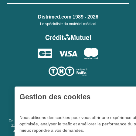
Distrimed.com 1989 - 2026
Le spécialiste du matériel médical
Gestion des cookies
Une société du
Groupe Hygie31
Nous utilisons des cookies pour vous offrir une expérience ut
L 5213-3
Conformément aux articles
du code de la santé publique et à l’arrêté du
optimisée, analyser le trafic et améliorer la performance du s
21 décembre 2012 fixant la liste des dispositifs médicaux qui peuvent faire l’objet
mieux répondre à vos demandes.
R 5213-1
d’une publicité auprès du public, et à l'article
du code de la santé