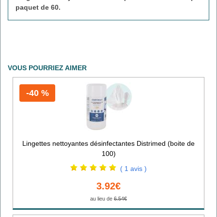
paquet de 60.
VOUS POURRIEZ AIMER
-40 %
Lingettes nettoyantes désinfectantes Distrimed (boite de
100)
( 1 avis )
3.92€
au lieu de
6.54€