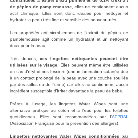
Constituées à 99.9% d'eau purifiée et de 0.1% d'extrait
de pépins de pamplemousse
, elles ne contiennent aucun
actif chimique. Elles sont donc idéales pour nettoyer et
hydrater la peau très fine et sensible des nouveau-nés.
Les propriétés antimicrobiennes de l'extrait de pépins de
pamplemousse agit comme un hydratant et un nettoyant
doux pour la peau.
Très douces,
ces lingettes nettoyantes peuvent être
utilisées sur le visage
. Elles peuvent même être utilisées
en cas d'érythèmes fessiers (une inflammation cutanée due
à un contact prolongé de la peau avec une couche souillée
par des selles ou de l'urine) car elles ne contiennent aucun
ingrédient susceptible d'irriter davantage la peau de bébé.
Prêtes à l'usage, les lingettes Water Wipes sont une
alternative pratique au coton et à l'eau pour les toilettes
quotidiennes. Elles sont recommandées par l'
AFPRAL
(Association Française pour la prévention des allergies).
Lingettes nettoyantes Water Wipes
conditionnées par