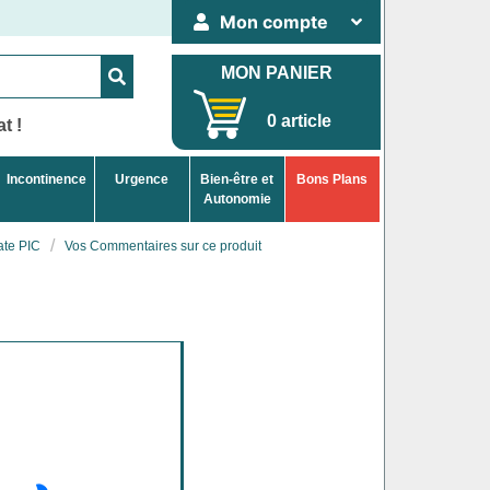
Mon compte
MON PANIER
0 article
t !
Incontinence
Urgence
Bien-être et
Bons Plans
Autonomie
ate PIC
Vos Commentaires sur ce produit