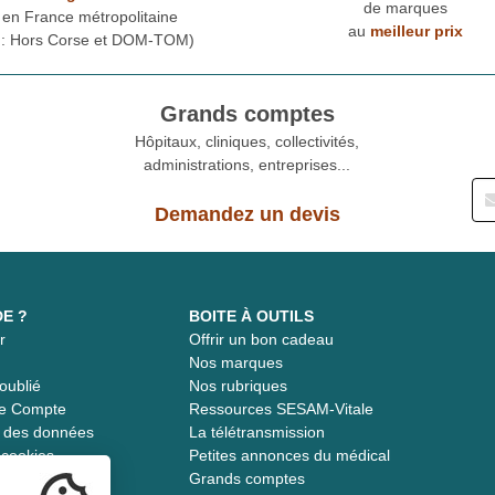
de marques
en France métropolitaine
au
meilleur prix
* : Hors Corse et DOM-TOM)
Grands comptes
Hôpitaux, cliniques, collectivités,
administrations, entreprises...
Demandez un devis
DE ?
BOITE À OUTILS
r
Offrir un bon cadeau
t
Nos marques
oublié
Nos rubriques
re Compte
Ressources SESAM-Vitale
té des données
La télétransmission
s cookies
Petites annonces du médical
Grands comptes