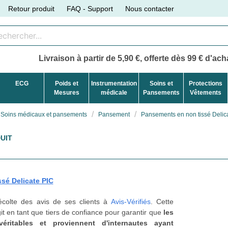
Retour produit
FAQ - Support
Nous contacter
Livraison à partir de 5,90 €, offerte dès 99 € d'acha
ECG
Poids et
Instrumentation
Soins et
Protections
Mesures
médicale
Pansements
Vêtements
Soins médicaux et pansements
Pansement
Pansements en non tissé Delic
UIT
sé Delicate PIC
récolte des avis de ses clients à
Avis-Vérifiés
. Cette
t en tant que tiers de confiance pour garantir que
les
véritables et proviennent d'internautes ayant