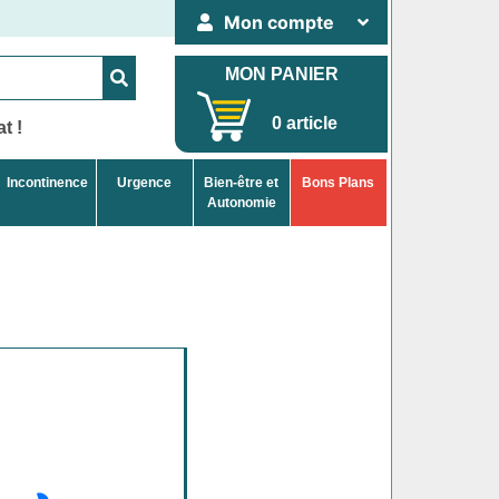
Mon compte
MON PANIER
0 article
t !
Incontinence
Urgence
Bien-être et
Bons Plans
Autonomie