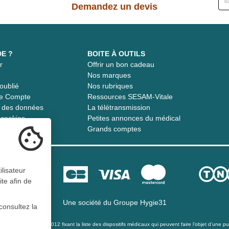
Demandez un devis
DE ?
BOITE À OUTILS
r
Offrir un bon cadeau
t
Nos marques
oublié
Nos rubriques
re Compte
Ressources SESAM-Vitale
té des données
La télétransmission
s cookies
Petites annonces du médical
Grands comptes
ilisateur
ite afin de
Une société du
Groupe Hygie31
consultez la
té du 21 décembre 2012 fixant la liste des dispositifs médicaux qui peuvent faire l’objet d’une publ