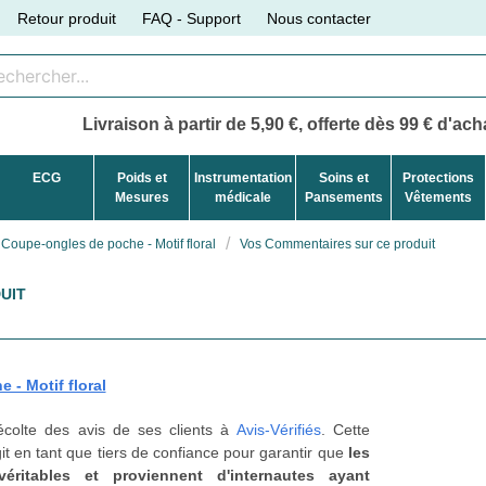
Retour produit
FAQ - Support
Nous contacter
Livraison à partir de 5,90 €, offerte dès 99 € d'acha
ECG
Poids et
Instrumentation
Soins et
Protections
Mesures
médicale
Pansements
Vêtements
Coupe-ongles de poche - Motif floral
Vos Commentaires sur ce produit
UIT
- Motif floral
récolte des avis de ses clients à
Avis-Vérifiés
. Cette
t en tant que tiers de confiance pour garantir que
les
véritables et proviennent d'internautes ayant