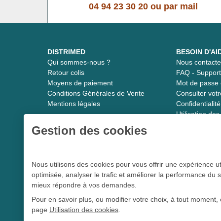
04 94 23 30 20
ou
par mail
DISTRIMED
BESOIN D'AI
Qui sommes-nous ?
Nous contacte
Retour colis
FAQ - Suppor
Moyens de paiement
Mot de passe 
Conditions Générales de Vente
Consulter vot
Mentions légales
Confidentiali
Utilisation de
Gestion des cookies
Distrimed.com 1989 - 2026
Nous utilisons des cookies pour vous offrir une expérience ut
optimisée, analyser le trafic et améliorer la performance du s
Le spécialiste du matériel médical
mieux répondre à vos demandes.
Pour en savoir plus, ou modifier votre choix, à tout moment, 
page
Utilisation des cookies
.
L 5213-3
Conformément aux articles
du code de la santé publique et à l’arrê