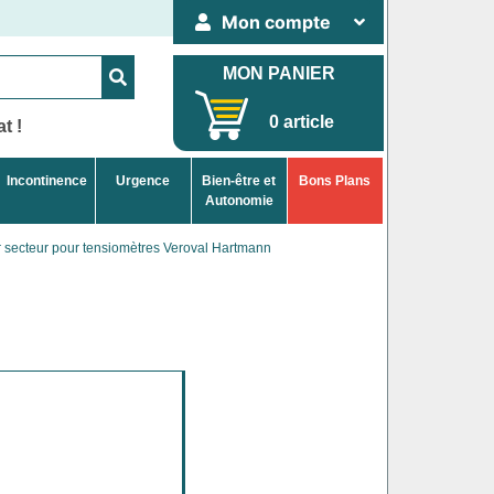
Mon compte
MON PANIER
0 article
t !
Incontinence
Urgence
Bien-être et
Bons Plans
Autonomie
 secteur pour tensiomètres Veroval Hartmann