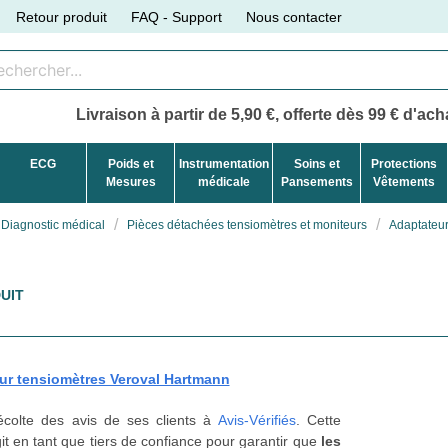
Retour produit
FAQ - Support
Nous contacter
Livraison à partir de 5,90 €, offerte dès 99 € d'acha
ECG
Poids et
Instrumentation
Soins et
Protections
Mesures
médicale
Pansements
Vêtements
Diagnostic médical
Pièces détachées tensiomètres et moniteurs
Adaptateur
UIT
ur tensiomètres Veroval Hartmann
récolte des avis de ses clients à
Avis-Vérifiés
. Cette
t en tant que tiers de confiance pour garantir que
les