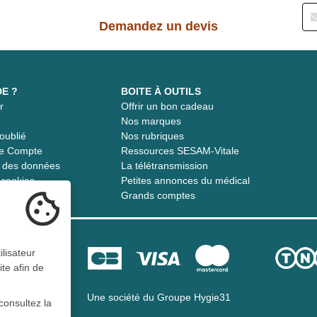
Demandez un devis
DE ?
BOITE À OUTILS
r
Offrir un bon cadeau
t
Nos marques
oublié
Nos rubriques
re Compte
Ressources SESAM-Vitale
té des données
La télétransmission
s cookies
Petites annonces du médical
Grands comptes
ilisateur
ite afin de
Une société du
Groupe Hygie31
consultez la