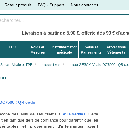
Retour produit
FAQ - Support
Nous contacter
Livraison à partir de 5,90 €, offerte dès 99 € d'acha
ECG
Poids et
Instrumentation
Soins et
Protections
Mesures
médicale
Pansements
Vêtements
Sesam Vitale et TPE
Lecteurs fixes
Lecteur SESAM-Vitale DC7500 : QR co
UIT
 DC7500 : QR code
récolte des avis de ses clients à
Avis-Vérifiés
. Cette
t en tant que tiers de confiance pour garantir que
les
véritables et proviennent d'internautes ayant