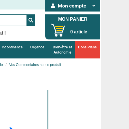
Mon compte
MON PANIER
0 article
t !
Incontinence
Urgence
Bien-être et
Bons Plans
Autonomie
de
Vos Commentaires sur ce produit