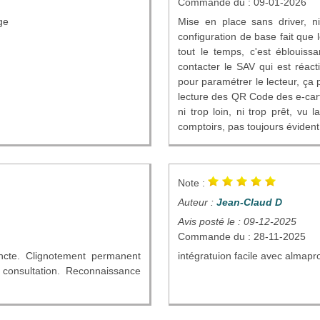
Commande du : 09-01-2026
age
Mise en place sans driver, n
configuration de base fait que 
tout le temps, c'est éblouiss
contacter le SAV qui est réac
pour paramétrer le lecteur, ça
lecture des QR Code des e-carte
ni trop loin, ni trop prêt, vu 
comptoirs, pas toujours évident
Note :
Auteur :
Jean-Claud D
Avis posté le : 09-12-2025
Commande du : 28-11-2025
incte. Clignotement permanent
intégratuion facile avec almapr
 consultation. Reconnaissance