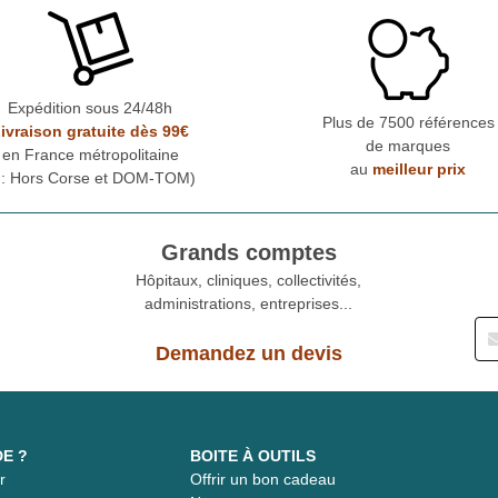
Expédition sous 24/48h
Plus de 7500 références
ivraison gratuite dès 99€
de marques
en France métropolitaine
au
meilleur prix
* : Hors Corse et DOM-TOM)
Grands comptes
Hôpitaux, cliniques, collectivités,
administrations, entreprises...
Demandez un devis
DE ?
BOITE À OUTILS
r
Offrir un bon cadeau