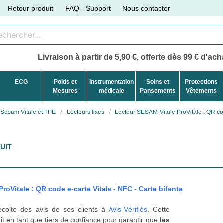
Retour produit
FAQ - Support
Nous contacter
Livraison à partir de 5,90 €, offerte dès 99 € d'acha
ECG
Poids et
Instrumentation
Soins et
Protections
Mesures
médicale
Pansements
Vêtements
Sesam Vitale et TPE
Lecteurs fixes
Lecteur SESAM-Vitale ProVitale : QR cod
UIT
roVitale : QR code e-carte Vitale - NFC - Carte bifente
récolte des avis de ses clients à
Avis-Vérifiés
. Cette
t en tant que tiers de confiance pour garantir que
les