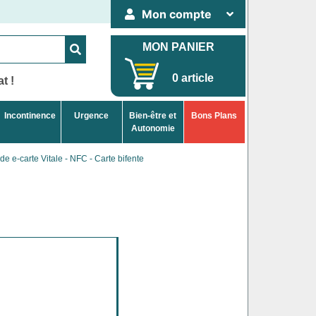
Mon compte
MON PANIER
0 article
t !
Incontinence
Urgence
Bien-être et
Bons Plans
Autonomie
e e-carte Vitale - NFC - Carte bifente