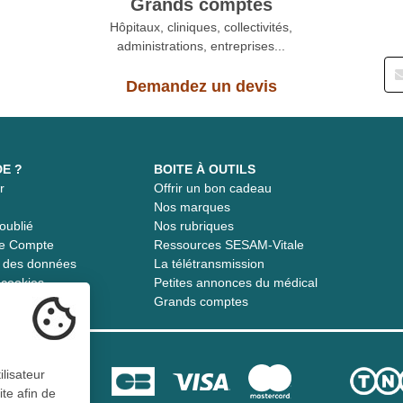
Grands comptes
Hôpitaux, cliniques, collectivités,
administrations, entreprises...
Demandez un devis
DE ?
BOITE À OUTILS
r
Offrir un bon cadeau
t
Nos marques
oublié
Nos rubriques
re Compte
Ressources SESAM-Vitale
té des données
La télétransmission
s cookies
Petites annonces du médical
Grands comptes
ilisateur
ite afin de