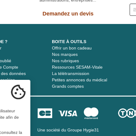
Demandez un devis
DE ?
BOITE À OUTILS
r
Offrir un bon cadeau
t
Nos marques
oublié
Nos rubriques
re Compte
Ressources SESAM-Vitale
té des données
La télétransmission
s cookies
Petites annonces du médical
Grands comptes
ilisateur
ite afin de
Une société du
Groupe Hygie31
consultez la