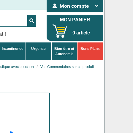
Mon compte
MON PANIER
0 article
t !
Incontinence
Urgence
Bien-être et
Bons Plans
Autonomie
stique avec bouchon
Vos Commentaires sur ce produit