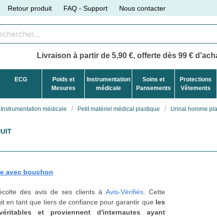
Retour produit
FAQ - Support
Nous contacter
Livraison à partir de 5,90 €, offerte dès 99 € d'acha
ECG
Poids et
Instrumentation
Soins et
Protections
Mesures
médicale
Pansements
Vêtements
Instrumentation médicale
Petit matériel médical plastique
Urinal homme pla
UIT
ue avec bouchon
récolte des avis de ses clients à
Avis-Vérifiés
. Cette
t en tant que tiers de confiance pour garantir que
les
véritables et proviennent d'internautes ayant