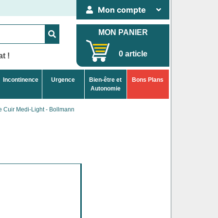
Mon compte
MON PANIER
0 article
t !
Incontinence
Urgence
Bien-être et
Bons Plans
Autonomie
e Cuir Medi-Light - Bollmann