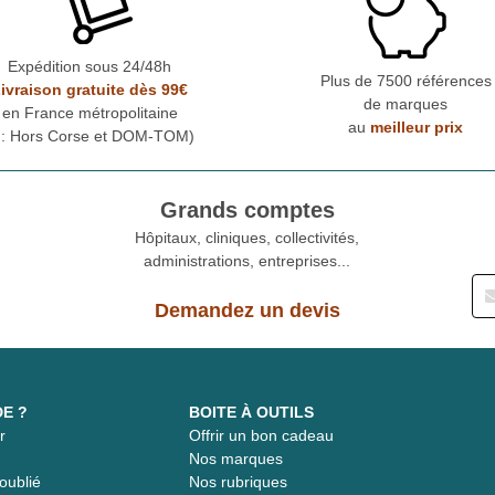
Expédition sous 24/48h
Plus de 7500 références
ivraison gratuite dès 99€
de marques
en France métropolitaine
au
meilleur prix
* : Hors Corse et DOM-TOM)
Grands comptes
Hôpitaux, cliniques, collectivités,
administrations, entreprises...
Demandez un devis
DE ?
BOITE À OUTILS
r
Offrir un bon cadeau
t
Nos marques
oublié
Nos rubriques