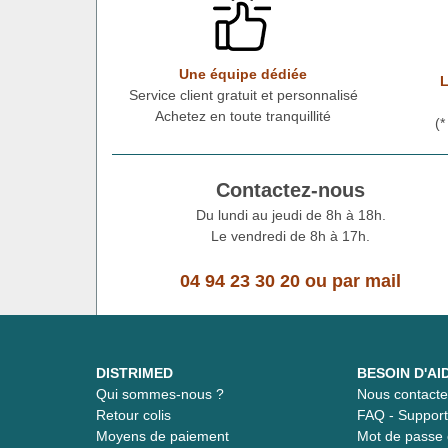
Une équipe dédiée
L
Service client gratuit et personnalisé
Achetez en toute tranquillité
(
Contactez-nous
Du lundi au jeudi de 8h à 18h.
Le vendredi de 8h à 17h.
04 94 23 30 20
ou
par mail
DISTRIMED
BESOIN D'AI
Qui sommes-nous ?
Nous contacte
Retour colis
FAQ - Suppor
Moyens de paiement
Mot de passe 