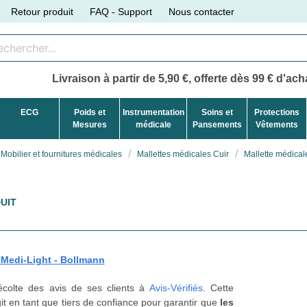
Retour produit
FAQ - Support
Nous contacter
Livraison à partir de 5,90 €, offerte dès 99 € d'acha
ECG
Poids et
Instrumentation
Soins et
Protections
Mesures
médicale
Pansements
Vêtements
Mobilier et fournitures médicales
Mallettes médicales Cuir
Mallette médical
UIT
 Medi-Light - Bollmann
récolte des avis de ses clients à
Avis-Vérifiés
. Cette
t en tant que tiers de confiance pour garantir que
les