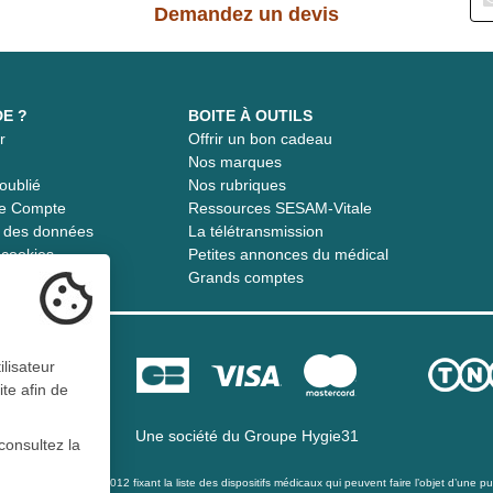
Demandez un devis
DE ?
BOITE À OUTILS
r
Offrir un bon cadeau
t
Nos marques
oublié
Nos rubriques
re Compte
Ressources SESAM-Vitale
té des données
La télétransmission
s cookies
Petites annonces du médical
Grands comptes
ilisateur
ite afin de
Une société du
Groupe Hygie31
consultez la
té du 21 décembre 2012 fixant la liste des dispositifs médicaux qui peuvent faire l’objet d’une publ