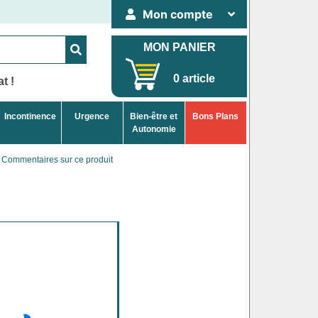
Mon compte
MON PANIER
0 article
t !
Incontinence
Urgence
Bien-être et
Bons Plans
Autonomie
 Commentaires sur ce produit