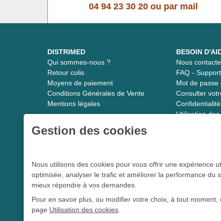
04 94 23 30 20
ou
par mail
DISTRIMED
BESOIN D'AI
Qui sommes-nous ?
Nous contacte
Retour colis
FAQ - Suppor
Moyens de paiement
Mot de passe 
Conditions Générales de Vente
Consulter vot
Mentions légales
Confidentiali
Utilisation de
Gestion des cookies
Distrimed.com 1989 - 2026
Nous utilisons des cookies pour vous offrir une expérience ut
optimisée, analyser le trafic et améliorer la performance du s
Le spécialiste du matériel médical
mieux répondre à vos demandes.
Pour en savoir plus, ou modifier votre choix, à tout moment, 
page
Utilisation des cookies
.
L 5213-3
Conformément aux articles
du code de la santé publique et à l’arrê