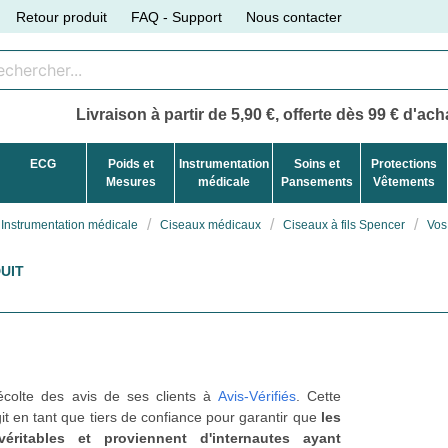
Retour produit
FAQ - Support
Nous contacter
Livraison à partir de 5,90 €, offerte dès 99 € d'acha
ECG
Poids et
Instrumentation
Soins et
Protections
Mesures
médicale
Pansements
Vêtements
Instrumentation médicale
Ciseaux médicaux
Ciseaux à fils Spencer
Vos
UIT
récolte des avis de ses clients à
Avis-Vérifiés
. Cette
t en tant que tiers de confiance pour garantir que
les
véritables et proviennent d'internautes ayant