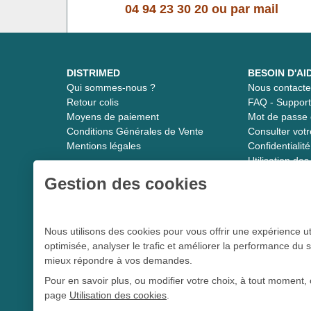
04 94 23 30 20
ou
par mail
DISTRIMED
BESOIN D'AI
Qui sommes-nous ?
Nous contacte
Retour colis
FAQ - Suppor
Moyens de paiement
Mot de passe 
Conditions Générales de Vente
Consulter vot
Mentions légales
Confidentiali
Utilisation de
Gestion des cookies
Distrimed.com 1989 - 2026
Nous utilisons des cookies pour vous offrir une expérience ut
optimisée, analyser le trafic et améliorer la performance du s
Le spécialiste du matériel médical
mieux répondre à vos demandes.
Pour en savoir plus, ou modifier votre choix, à tout moment, 
page
Utilisation des cookies
.
L 5213-3
Conformément aux articles
du code de la santé publique et à l’arrê