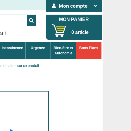
Mon compte
MON PANIER
0 article
t !
Incontinence
Urgence
Bien-être et
Bons Plans
Autonomie
entaires sur ce produit