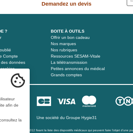
Demandez un devis
DE ?
BOITE À OUTILS
r
Offrir un bon cadeau
t
Nos marques
oublié
Nos rubriques
re Compte
Ressources SESAM-Vitale
té des données
La télétransmission
s cookies
Petites annonces du médical
Grands comptes
ilisateur
ite afin de
Une société du
Groupe Hygie31
consultez la
té du 21 décembre 2012 fixant la liste des dispositifs médicaux qui peuvent faire l’objet d’une publ