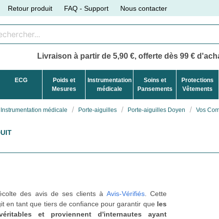
Retour produit
FAQ - Support
Nous contacter
Livraison à partir de 5,90 €, offerte dès 99 € d'acha
ECG
Poids et
Instrumentation
Soins et
Protections
Mesures
médicale
Pansements
Vêtements
Instrumentation médicale
Porte-aiguilles
Porte-aiguilles Doyen
Vos Comm
UIT
récolte des avis de ses clients à
Avis-Vérifiés
. Cette
t en tant que tiers de confiance pour garantir que
les
véritables et proviennent d'internautes ayant