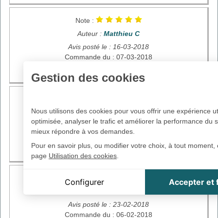
Note :
Auteur :
Matthieu C
Avis posté le : 16-03-2018
Commande du : 07-03-2018
super
Gestion des cookies
Note :
Nous utilisons des cookies pour vous offrir une expérience ut
Auteur :
Sonia L
optimisée, analyser le trafic et améliorer la performance du s
Avis posté le : 12-03-2018
mieux répondre à vos demandes.
Commande du : 02-03-2018
Pour en savoir plus, ou modifier votre choix, à tout moment, 
rapide et bonne qualité
page
Utilisation des cookies
.
Cookie Distrimed
Note :
Configurer
Accepter et
Cookie de session, indispensable à la navigation sur le s
Auteur :
Fabrice B
Google reCaptcha
Avis posté le : 23-02-2018
Captcha présenté en cas d'un trop grand nombre de tent
d'identification infuctueuses
Commande du : 06-02-2018