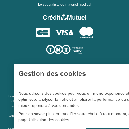
Le spécialiste du matériel médical
Gestion des cookies
Une société du
Groupe Hygie31
Nous utilisons des cookies pour vous offrir une expérience ut
L 5213-3
Conformément aux articles
du code de la santé publique et à l’arrêté du
optimisée, analyser le trafic et améliorer la performance du s
21 décembre 2012 fixant la liste des dispositifs médicaux qui peuvent faire l’objet
mieux répondre à vos demandes.
R 5213-1
d’une publicité auprès du public, et à l'article
du code de la santé
publique
Pour en savoir plus, ou modifier votre choix, à tout moment, 
tous les dispositifs médicaux présents sur ce site peuvent faire l'objet d'une publicité
page
Utilisation des cookies
.
destinée au public.
Distrimed.com est un service de la société Distrimed SAS au capital de 40 000 Euro -