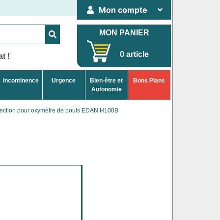
Mon compte
MON PANIER
0 article
t !
Incontinence
Urgence
Bien-être et
Bons Plans
Autonomie
ection pour oxymètre de pouls EDAN H100B