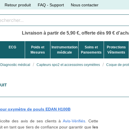
Retour produit
FAQ - Support
Nous contacter
Livraison à partir de 5,90 €, offerte dès 99 € d'acha
ECG
Poids et
Instrumentation
Soins et
Protections
Mesures
médicale
Pansements
Vêtements
Diagnostic médical
Capteurs spo2 et accessoires oxymètres
Coque de prot
UIT
pour oxymètre de pouls EDAN H100B
récolte des avis de ses clients à
Avis-Vérifiés
. Cette
t en tant que tiers de confiance pour garantir que
les