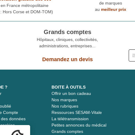
de marques
en France métropolitaine
au
meilleur prix
* : Hors Corse et DOM-TOM)
Grands comptes
Hôpitaux, cliniques, collectivités,
administrations, entreprises...
Demandez un devis
DE ?
BOITE À OUTILS
r
Offrir un bon cadeau
t
Nos marques
oublié
Nos rubriques
re Compte
Ressources SESAM-Vitale
té des données
La télétransmission
s cookies
Petites annonces du médical
Grands comptes