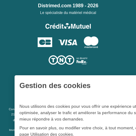
Distrimed.com 1989 - 2026
Le spécialiste du matériel médical
Gestion des cookies
Une société du
Groupe Hygie31
Nous utilisons des cookies pour vous offrir une expérience ut
L 5213-3
Conformément aux articles
du code de la santé publique et à l’arrêté du
optimisée, analyser le trafic et améliorer la performance du s
21 décembre 2012 fixant la liste des dispositifs médicaux qui peuvent faire l’objet
mieux répondre à vos demandes.
R 5213-1
d’une publicité auprès du public, et à l'article
du code de la santé
publique
Pour en savoir plus, ou modifier votre choix, à tout moment, 
tous les dispositifs médicaux présents sur ce site peuvent faire l'objet d'une publicité
page
Utilisation des cookies
.
destinée au public.