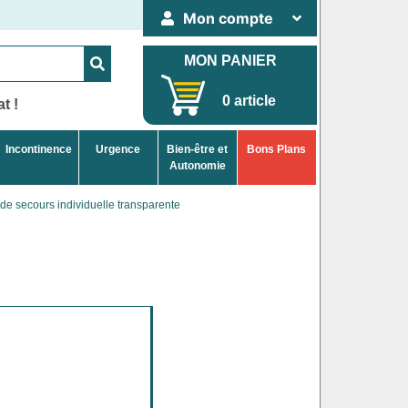
Mon compte
MON PANIER
0 article
t !
Incontinence
Urgence
Bien-être et
Bons Plans
Autonomie
de secours individuelle transparente