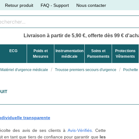
Retour produit
FAQ - Support
Nous contacter
Livraison à partir de 5,90 €, offerte dès 99 € d'acha
ECG
Poids et
Instrumentation
Soins et
Protections
Mesures
médicale
Pansements
Vêtements
Matériel d'urgence médicale
Trousse premiers secours d'urgence
Pochette 
UIT
dividuelle transparente
récolte des avis de ses clients à
Avis-Vérifiés
. Cette
t en tant que tiers de confiance pour garantir que
les