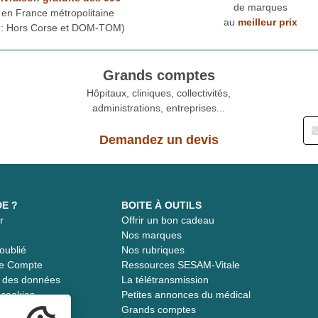
de marques
en France métropolitaine
au
meilleur prix
* : Hors Corse et DOM-TOM)
Grands comptes
Hôpitaux, cliniques, collectivités,
administrations, entreprises...
Demandez un devis
DE ?
BOITE À OUTILS
r
Offrir un bon cadeau
t
Nos marques
oublié
Nos rubriques
re Compte
Ressources SESAM-Vitale
té des données
La télétransmission
s cookies
Petites annonces du médical
Grands comptes