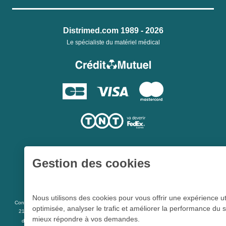
Distrimed.com 1989 - 2026
Le spécialiste du matériel médical
Gestion des cookies
Une société du
Groupe Hygie31
Nous utilisons des cookies pour vous offrir une expérience ut
L 5213-3
Conformément aux articles
du code de la santé publique et à l’arrêté du
optimisée, analyser le trafic et améliorer la performance du s
21 décembre 2012 fixant la liste des dispositifs médicaux qui peuvent faire l’objet
mieux répondre à vos demandes.
R 5213-1
d’une publicité auprès du public, et à l'article
du code de la santé